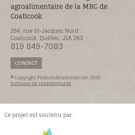
agroalimentaire de la MRC de
Coaticook
294, rue St-Jacques Nord
Coaticook, Québec, J1A 2R3
819 849-7083
CONTACT
© Copyright Produitsdelaferme.com 2025
Politique de confidentialité
Ce projet est soutenu par :