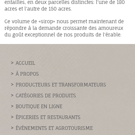
entailles, en deux parcelles distinctes: l'une de 180
acres et l'autre de 150 acres.
Ce volume de «sirop» nous permet maintenant de
répondre à la demande croissante des amoureux
du goût exceptionnel de nos produits de l'érable.
ACCUEIL
À PROPOS
PRODUCTEURS ET TRANSFORMATEURS
CATÉGORIES DE PRODUITS
BOUTIQUE EN LIGNE
ÉPICERIES ET RESTAURANTS
ÉVÉNEMENTS ET AGROTOURISME