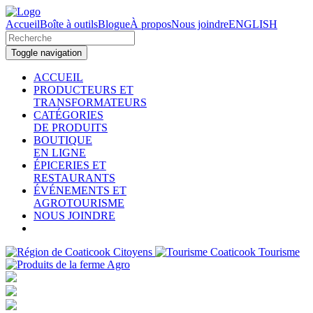
Accueil
Boîte à outils
Blogue
À propos
Nous joindre
ENGLISH
Toggle navigation
ACCUEIL
PRODUCTEURS ET
TRANSFORMATEURS
CATÉGORIES
DE PRODUITS
BOUTIQUE
EN LIGNE
ÉPICERIES ET
RESTAURANTS
ÉVÉNEMENTS ET
AGROTOURISME
NOUS JOINDRE
Citoyens
Tourisme
Agro