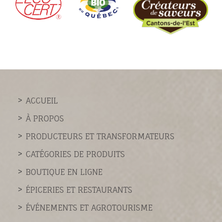
ACCUEIL
À PROPOS
PRODUCTEURS ET TRANSFORMATEURS
CATÉGORIES DE PRODUITS
BOUTIQUE EN LIGNE
ÉPICERIES ET RESTAURANTS
ÉVÉNEMENTS ET AGROTOURISME