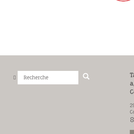
T
Recherche
a
C
2
C
8