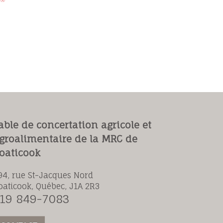
able de concertation agricole et
groalimentaire de la MRC de
oaticook
94, rue St-Jacques Nord
oaticook, Québec, J1A 2R3
19 849-7083