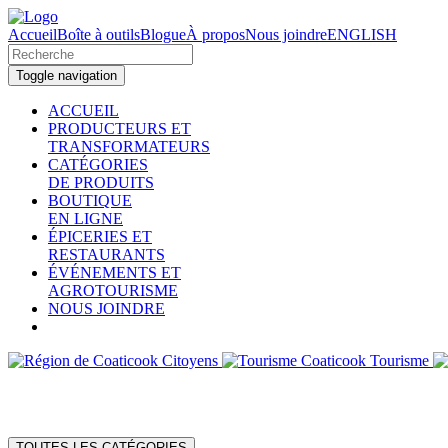
Accueil
Boîte à outils
Blogue
À propos
Nous joindre
ENGLISH
Toggle navigation
ACCUEIL
PRODUCTEURS ET
TRANSFORMATEURS
CATÉGORIES
DE PRODUITS
BOUTIQUE
EN LIGNE
ÉPICERIES ET
RESTAURANTS
ÉVÉNEMENTS ET
AGROTOURISME
NOUS JOINDRE
Citoyens
Tourisme
TOUTES LES CATÉGORIES