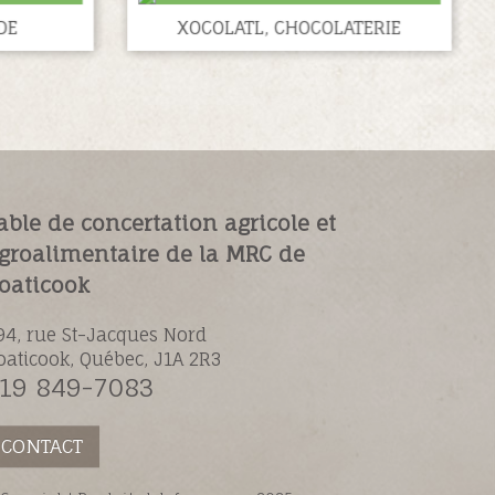
DE
XOCOLATL, CHOCOLATERIE
able de concertation agricole et
groalimentaire de la MRC de
oaticook
94, rue St-Jacques Nord
oaticook, Québec, J1A 2R3
19 849-7083
CONTACT