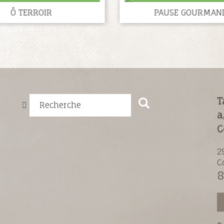
Ô TERROIR
PAUSE GOURMAN
T
Recherche
a
C
2
C
8