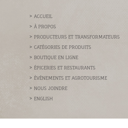
ACCUEIL
À PROPOS
PRODUCTEURS ET TRANSFORMATEURS
CATÉGORIES DE PRODUITS
BOUTIQUE EN LIGNE
ÉPICERIES ET RESTAURANTS
ÉVÉNEMENTS ET AGROTOURISME
NOUS JOINDRE
ENGLISH