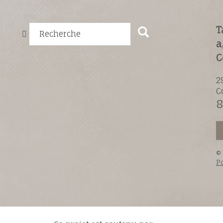
T
Recherche
a
C
2
C
8
©
Po