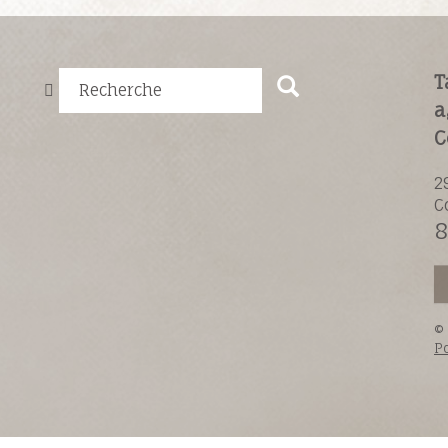
T
Recherche
a
C
2
C
8
©
Po